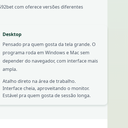
592bet com oferece versões diferentes
Desktop
Pensado pra quem gosta da tela grande. O
programa roda em Windows e Mac sem
depender do navegador, com interface mais
ampla.
Atalho direto na área de trabalho.
Interface cheia, aproveitando o monitor.
Estável pra quem gosta de sessão longa.