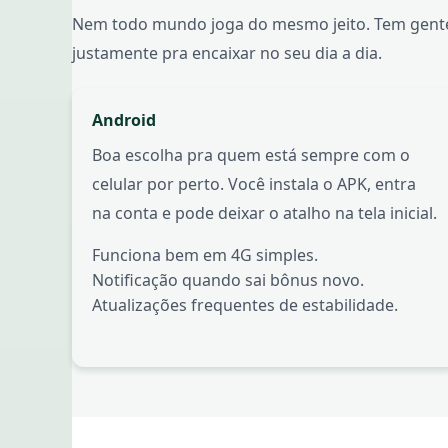
Nem todo mundo joga do mesmo jeito. Tem gente q
justamente pra encaixar no seu dia a dia.
Android
Boa escolha pra quem está sempre com o
celular por perto. Você instala o APK, entra
na conta e pode deixar o atalho na tela inicial.
Funciona bem em 4G simples.
Notificação quando sai bônus novo.
Atualizações frequentes de estabilidade.