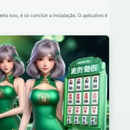
to isso, é só concluir a instalação. O aplicativo é