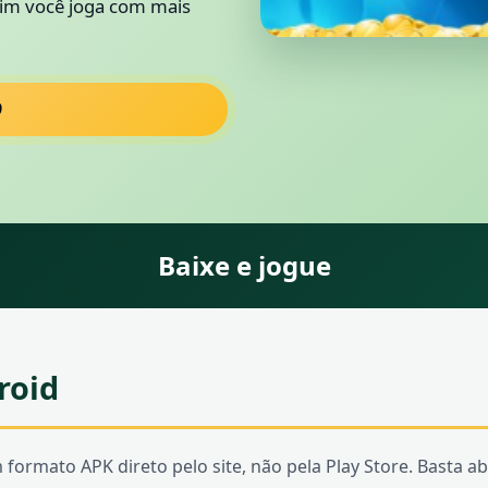
sim você joga com mais
9
Baixe e jogue
roid
 formato APK direto pelo site, não pela Play Store. Basta 