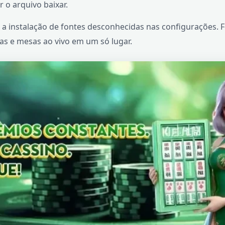
o arquivo baixar.
 a instalação de fontes desconhecidas nas configurações. Fei
vas e mesas ao vivo em um só lugar.