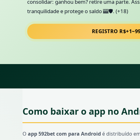
consolidar: ganhou bem? retire uma parte. As
tranquilidade e protege o saldo 🎰🛡️. (+18)
REGISTRO R$+1~9
Como baixar o app no And
O
app 592bet com para Android
é distribuído em