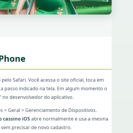
iPhone
elo Safari. Você acessa o site oficial, toca em
 a passo indicado na tela. Em algum momento o
” no desenvolvedor do aplicativo.
es > Geral > Gerenciamento de Dispositivos.
p cassino iOS
abre normalmente e usa a mesma
 sem precisar de novo cadastro.