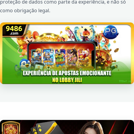
proteção de dados como parte da experiência, e não só
como obrigação legal.