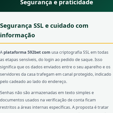
Segurança e praticidade
Segurança SSL e cuidado com
informação
A
plataforma 592bet com
usa criptografia SSL em todas
as etapas sensíveis, do login ao pedido de saque. Isso
significa que os dados enviados entre o seu aparelho e os
servidores da casa trafegam em canal protegido, indicado
pelo cadeado ao lado do endereço.
Senhas não são armazenadas em texto simples e
documentos usados na verificação de conta ficam
restritos a áreas internas específicas. A proposta é tratar