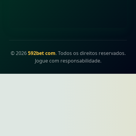
© 2026
592bet com
. Todos os direitos reservados.
Jogue com responsabilidade.