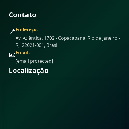
Contato
Endereço:
📍
Av. Atlântica, 1702 - Copacabana, Rio de Janeiro -
RJ, 22021-001, Brasil
Email:
📧
[email protected]
Localização